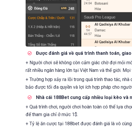
Được đánh giá về quá trình thanh toán, giao
+ Người chơi sẽ không còn cảm giác chờ đợi mỏi mòn kh
rất nhiều ngân hàng lớn tại Việt Nam và thế giới. Mọi
+ Trường hợp xảy ra lỗi trong quá trình thao tác, nh
bảo được tối đa quyền và lợi ích hợp pháp cho người
Nhà cái 188Bet cung cấp nhiều loại kèo và nh
+ Quá trình chơi, người chơi hoàn toàn có thể lựa ch
để tham gia chỉ ở mức 1$.
+ Tỷ lệ ăn cược tại 188bet được đánh giá là vô cùng