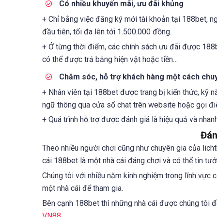
Có nhiều khuyến mãi, ưu đãi khủng
+ Chỉ bằng việc đăng ký mới tài khoản tại 188bet, n
đầu tiên, tối đa lên tới 1.500.000 đồng.
+ Ở từng thời điểm, các chính sách ưu đãi được 188
có thể được trả bằng hiện vật hoặc tiền…
Chăm sóc, hỗ trợ khách hàng một cách chu
+ Nhân viên tại 188bet được trang bị kiến thức, kỹ 
ngữ thông qua cửa sổ chat trên website hoặc gọi điệ
+ Quá trình hỗ trợ được đánh giá là hiệu quả và nhan
Đán
Theo nhiều người chơi cũng như chuyên gia của licht
cái 188bet là một nhà cái đáng chơi và có thể tin tưở
Chúng tôi với nhiều năm kinh nghiệm trong lĩnh vực
một nhà cái để tham gia.
Bên cạnh 188bet thì những nhà cái được chúng tôi 
VN88
.