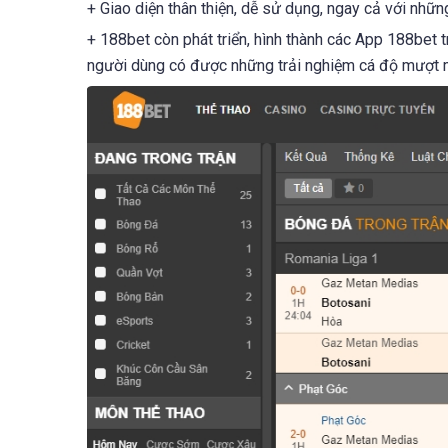
+ Giao diện thân thiện, dễ sử dụng, ngay cả với nhữ
+ 188bet còn phát triển, hình thành các App 188bet t
người dùng có được những trải nghiệm cá độ mượt 