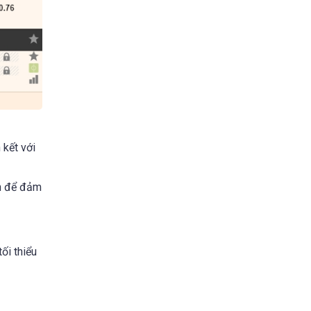
 kết với
ẫn để đảm
ối thiểu