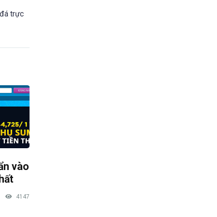
đá trực
ẩn vào
hất
4147