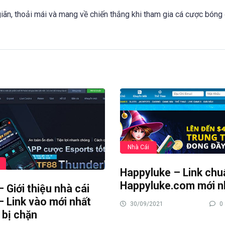
iãn, thoải mái và mang về chiến thắng khi tham gia cá cược bóng 
Nhà Cái
Happyluke – Link chu
Happyluke.com mới n
 Giới thiệu nhà cái
 Link vào mới nhất
30/09/2021
0
 bị chặn