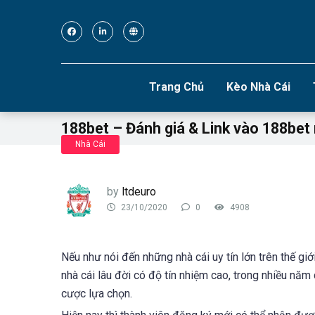
Trang Chủ
Kèo Nhà Cái
188bet – Đánh giá & Link vào 188bet
Nhà Cái
by
ltdeuro
23/10/2020
0
4908
Nếu như nói đến những nhà cái uy tín lớn trên thế g
nhà cái lâu đời có độ tín nhiệm cao, trong nhiều năm
cược lựa chọn.