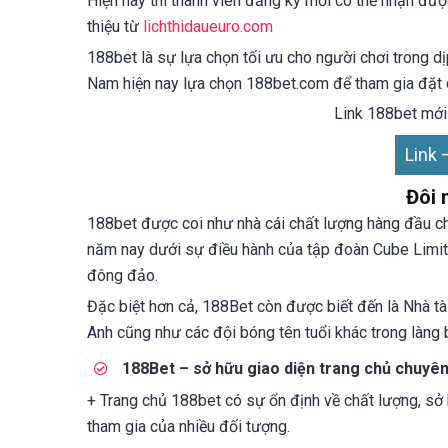
Hiện nay thì thành viên đăng ký mới có thể nhận được 
thiệu từ
lichthidaueuro.com
188bet là sự lựa chọn tối ưu cho người chơi trong d
Nam hiện nay lựa chọn 188bet.com để tham gia đặt
Link 188bet mới 
Link 
Đôi 
188bet được coi như nhà cái chất lượng hàng đầu châ
năm nay dưới sự điều hành của tập đoàn Cube Limit
đông đảo.
Đặc biệt hơn cả, 188Bet còn được biết đến là Nhà t
Anh cũng như các đội bóng tên tuổi khác trong làng
188Bet – sở hữu giao diện trang chủ chuyên
+ Trang chủ 188bet có sự ổn định về chất lượng, sở
tham gia của nhiều đối tượng.