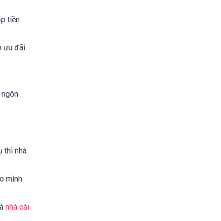
p tiền
h ưu đãi
g ngôn
 thì nhà
ho mình
à
nhà cái