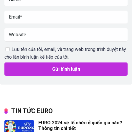
Lưu tên của tôi, email, và trang web trong trình duyệt này
cho lần bình luận kế tiếp của tôi.
TIN TỨC EURO
EURO 2024 sẽ tổ chức ở quốc gia nào?
Thông tin chi tiết