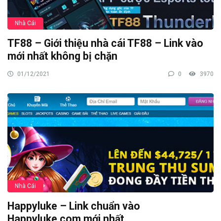
Nhà Cái
TF88 – Giới thiệu nhà cái TF88 – Link vào
mới nhất không bị chặn
01/12/2021
0
3970
Nhà Cái
Happyluke – Link chuẩn vào
Happyluke.com mới nhất