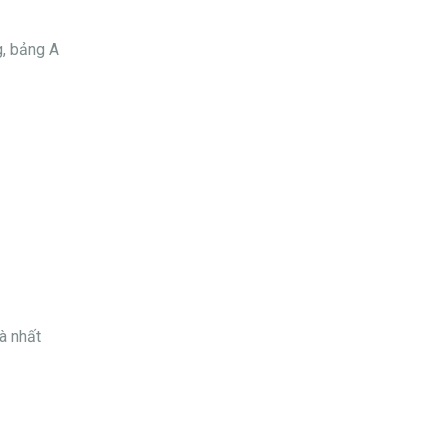
, bảng A
à nhất