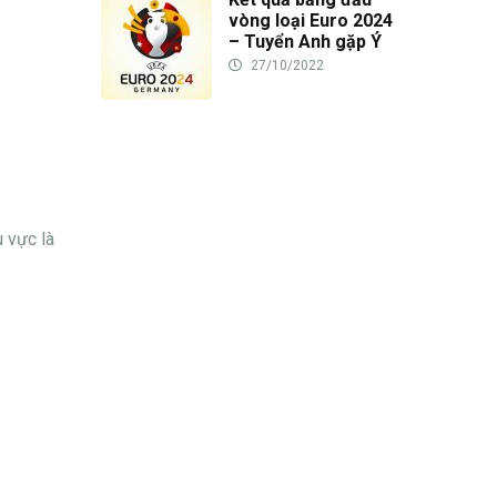
vòng loại Euro 2024
– Tuyển Anh gặp Ý
27/10/2022
 vực là