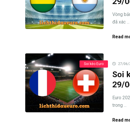
29/0
Vòng bản
đã xác ...
Read mo
Soi kèo Euro
27/06/
Soi 
29/0
Euro 202
trong ...
Read mo