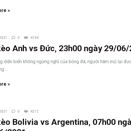
re »
2021
0
4194
kèo Anh vs Đức, 23h00 ngày 29/06
g diễn biến không ngừng nghỉ của bóng đá, người hâm mộ lại đư
g ...
re »
2021
0
4212
kèo Bolivia vs Argentina, 07h00 ng