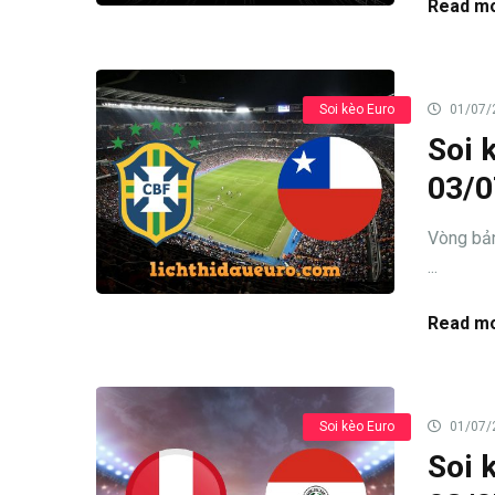
Read mo
Soi kèo Euro
01/07/
Soi 
03/0
Vòng bản
...
Read mo
Soi kèo Euro
01/07/
Soi 