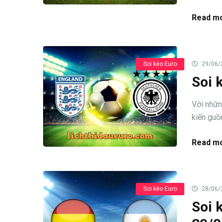
Read mo
Soi kèo Euro
29/06/
Soi 
Với nhữn
kiến guồn
Read mo
Soi kèo Euro
28/06/
Soi 