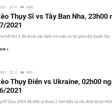
2021
0
4280
kèo Thụy Sĩ vs Tây Ban Nha, 23h00 
7/2021
tứ kết thứ 3 đã được xác định với màn so tài giữa đội tuyển Tây ..
re »
2021
0
4091
kèo Thụy Điển vs Ukraine, 02h00 n
6/2021
yoff Euro 2020 đã diễn ra được 2 trận đấu và xác định được nhữ