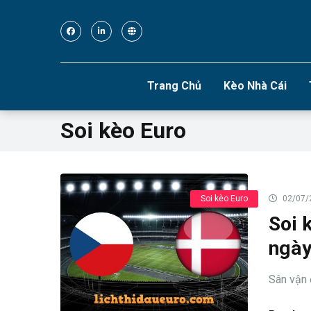
Trang Chủ
Kèo Nhà Cái
Soi kèo Euro
Soi kèo Euro
02/07/
Soi 
ngày
Sân vận 