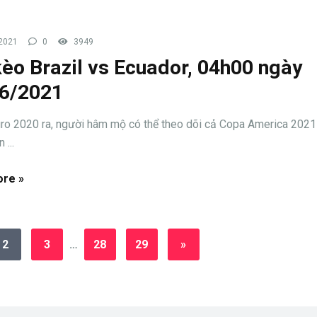
2021
0
3949
kèo Brazil vs Ecuador, 04h00 ngày
6/2021
ro 2020 ra, người hâm mộ có thể theo dõi cả Copa America 202
 ...
re »
2
3
…
28
29
»