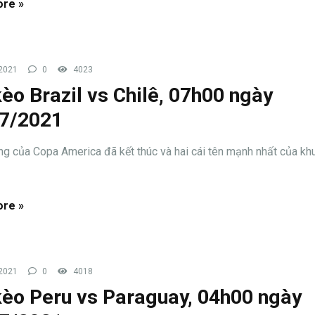
re »
2021
0
4023
kèo Brazil vs Chilê, 07h00 ngày
7/2021
g của Copa America đã kết thúc và hai cái tên mạnh nhất của khu
re »
2021
0
4018
kèo Peru vs Paraguay, 04h00 ngày