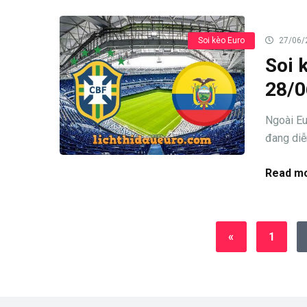
Soi kèo Euro
27/06/
Soi 
28/0
Ngoài Eu
đang diễn
Read mo
«
1