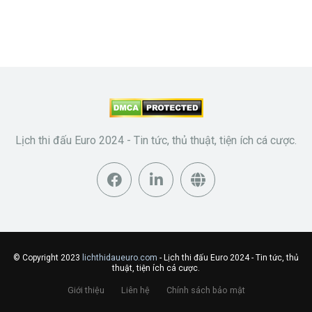
Lịch thi đấu Euro 2024 - Tin tức, thủ thuật, tiện ích cá cược.
© Copyright 2023
lichthidaueuro.com
- Lịch thi đấu Euro 2024 - Tin tức, thủ
thuật, tiện ích cá cược.
Giới thiệu
Liên hệ
Chính sách bảo mật