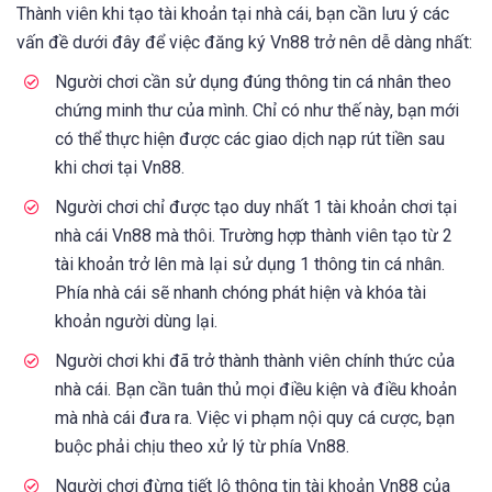
Thành viên khi tạo tài khoản tại nhà cái, bạn cần lưu ý các
vấn đề dưới đây để việc đăng ký Vn88 trở nên dễ dàng nhất:
Người chơi cần sử dụng đúng thông tin cá nhân theo
chứng minh thư của mình. Chỉ có như thế này, bạn mới
có thể thực hiện được các giao dịch nạp rút tiền sau
khi chơi tại Vn88.
Người chơi chỉ được tạo duy nhất 1 tài khoản chơi tại
nhà cái Vn88 mà thôi. Trường hợp thành viên tạo từ 2
tài khoản trở lên mà lại sử dụng 1 thông tin cá nhân.
Phía nhà cái sẽ nhanh chóng phát hiện và khóa tài
khoản người dùng lại.
Người chơi khi đã trở thành thành viên chính thức của
nhà cái. Bạn cần tuân thủ mọi điều kiện và điều khoản
mà nhà cái đưa ra. Việc vi phạm nội quy cá cược, bạn
buộc phải chịu theo xử lý từ phía Vn88.
Người chơi đừng tiết lộ thông tin tài khoản Vn88 của