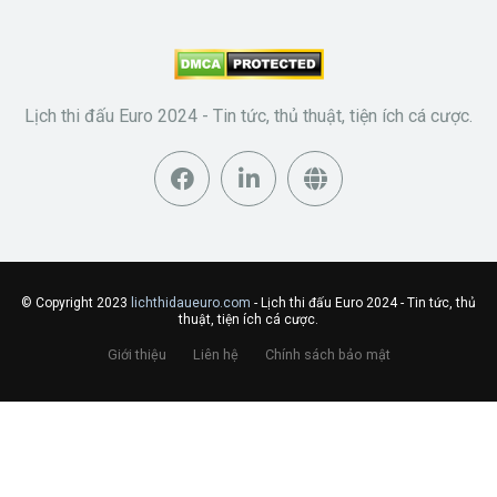
Lịch thi đấu Euro 2024 - Tin tức, thủ thuật, tiện ích cá cược.
© Copyright 2023
lichthidaueuro.com
- Lịch thi đấu Euro 2024 - Tin tức, thủ
thuật, tiện ích cá cược.
Giới thiệu
Liên hệ
Chính sách bảo mật