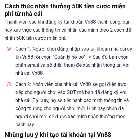
Cách thức nhận thưởng 50K tiền cược miễn
phí từ nhà cái
Thành viên sau khi đăng ký tài khoản Vn88 thành công, bạn
hãy xác thực các thông tin cá nhân của mình theo 2 cách để
nhận 50K tiền cược miễn phí.
Cách 1: Người chơi đăng nhập vào tài khoản nhà cái uy
tín Vn88 rồi chọn “Quản lý hồ sơ” -> Sau đó bạn chọn
phần email và số điện thoại để xác nhận thông tin với
nhà cái Vn88.
Cách 2: Nhân viên của nhà cái Vn88 se gọi điện trực
tiếp cho người chơi vào SĐT mà bạn đã đăng ký với
nhà cái. Tại đây, họ sẽ tiến hành xác minh thông tin và
cộng thưởng cho người chơi mới. Hiện nay phần đa
người chơi mới sẽ được xác minh nhận thưởng theo
cách này.
Những lưu ý khi tạo tài khoản tại Vn88