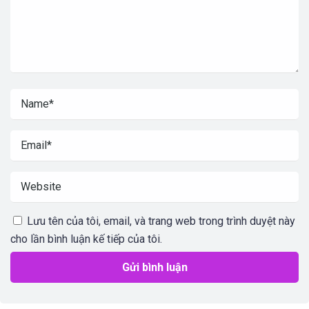
Lưu tên của tôi, email, và trang web trong trình duyệt này
cho lần bình luận kế tiếp của tôi.