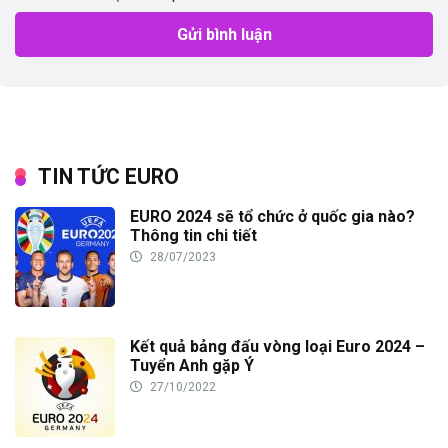
TIN TỨC EURO
EURO 2024 sẽ tổ chức ở quốc gia nào?
Thông tin chi tiết
28/07/2023
Kết quả bảng đấu vòng loại Euro 2024 –
Tuyển Anh gặp Ý
27/10/2022