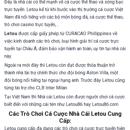
Đây là nhà cái có thế mạnh về cá cược thể thao và sòng bạc
trực tuyến. Letou kể từ khi bước vào thị trường cá cược Việt
Nam đã nổi tiếng với các bộ môn bóng đá, cá cược thể thao,
trò chơi casino trực tuyến,…
Letou
được cấp giấy phép từ CURACAO Phillippines về
việc kinh doanh các trò chơi, loại hình giải trí cá cược trực
tuyến tại Châu Á, đảm bảo vận hành an toàn, uy tín tại nhà cái
này.
Ngoài ra mới đây thì Letou còn đạt được thỏa thuận trở
thành nhà tài trợ chính thức cho đội bóng Aston Villa, một
đội bóng nổi tiếng tại ngoại hạng anh. Trước đây Letou cũng
từng tài trợ cho CLB Inter Milan.
Tại Việt Nam thì Nhà cái Letou còn được người chơi cá cược
biết đến với những cái tên như Letou86 hay Letou86.com
Các Trò Chơi Cá Cược Nhà Cái Letou Cung
Cấp:
Letou cung cấp đa dạng các trò chơi cá cược trực tuyến hiện