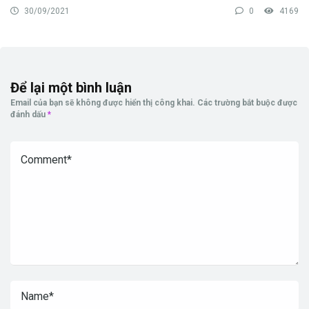
30/09/2021
0
4169
Để lại một bình luận
Email của bạn sẽ không được hiển thị công khai.
Các trường bắt buộc được
đánh dấu
*