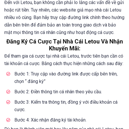
Đến với Letou, bạn không cần phải lo lắng các vấn đề về gửi
hoặc rút tiền. Tuy nhiên, các website giả mạo nhà cái Letou
nhiều vô cùng. Bạn hãy truy cập đường link chính theo hướng
dẫn bên trên để đảm bảo an toàn trong giao dịch và bảo
mật mọi thông tin cá nhân cũng như hoạt động cá cược.
Đăng Ký Cá Cược Tại Nhà Cái Letou Và Nhận
Khuyến Mãi:
Để tham gia cá cược tại nhà cái Letou, trước tiên bạn cần có
tài khoản cá cược. Bằng cách thực hiện những cách sau đây:
Bước 1: Truy cập vào đường link được cấp bên trên,
chọn “ đăng ký”
Bước 2: Điền thông tin cá nhân theo yêu cầu.
Bước 3: Kiểm tra thông tin, đồng ý với điều khoản cá
cược.
Bước 4: Xác nhận đăng ký tài khoản.