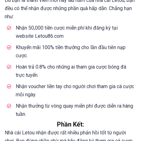
Dù bạn là thành viên mới hay lâu năm của nhà cái Letou, bạn
đều có thể nhận được những phần quà hấp dẫn. Chẳng hạn
như:
Nhận 50,000 tiền cược miễn phí khi đăng ký tại
website Letou86.com
Khuyến mãi 100% tiền thưởng cho lần đầu tiên nạp
cược.
Hoàn trả 0.8% cho những ai tham gia cược bóng đá
trực tuyến.
Nhận voucher liền tay cho người chơi tham gia cá cược
mỗi ngày.
Nhận thưởng từ vòng quay miễn phí được diễn ra hàng
tuần.
Phần Kết:
Nhà cái Letou nhận được rất nhiều phản hồi tốt từ người
chơi. Bạn đừng chần chừ mà hãy đăng ký tham gia cá cược