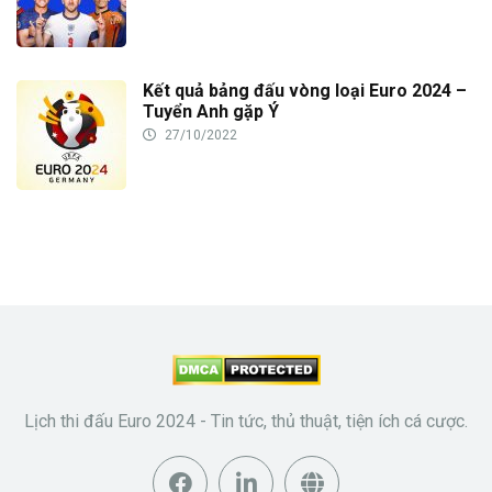
Kết quả bảng đấu vòng loại Euro 2024 –
Tuyển Anh gặp Ý
27/10/2022
Lịch thi đấu Euro 2024 - Tin tức, thủ thuật, tiện ích cá cược.