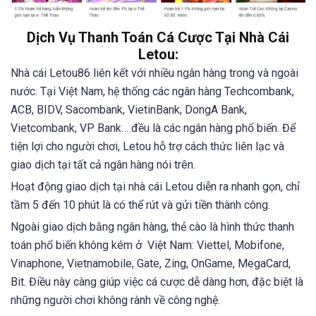
Dịch Vụ Thanh Toán Cá Cược Tại Nhà Cái
Letou:
Nhà cái Letou86 liên kết với nhiều ngân hàng trong và ngoài
nước. Tại Việt Nam, hệ thống các ngân hàng Techcombank,
ACB, BIDV, Sacombank, VietinBank, DongA Bank,
Vietcombank, VP Bank… đều là các ngân hàng phổ biến. Để
tiện lợi cho người chơi, Letou hỗ trợ cách thức liên lạc và
giao dịch tại tất cả ngân hàng nói trên.
Hoạt động giao dịch tại nhà cái Letou diễn ra nhanh gọn, chỉ
tầm 5 đến 10 phút là có thể rút và gửi tiền thành công.
Ngoài giao dịch bằng ngân hàng, thẻ cào là hình thức thanh
toán phổ biến không kém ở Việt Nam: Viettel, Mobifone,
Vinaphone, Vietnamobile, Gate, Zing, OnGame, MegaCard,
Bit. Điều này càng giúp việc cá cược dễ dàng hơn, đặc biệt là
những người chơi không rành về công nghệ.