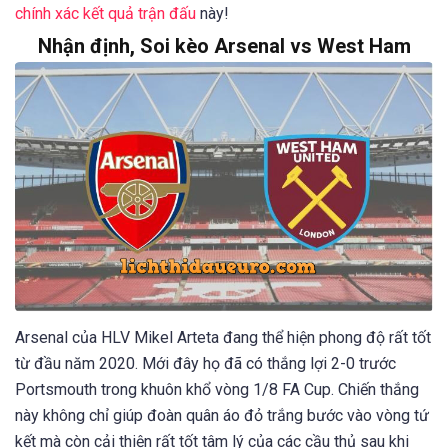
chính xác kết quả trận đấu
này!
Nhận định, Soi kèo Arsenal vs West Ham
Arsenal của HLV Mikel Arteta đang thể hiện phong độ rất tốt
từ đầu năm 2020. Mới đây họ đã có thắng lợi 2-0 trước
Portsmouth trong khuôn khổ vòng 1/8 FA Cup. Chiến thắng
này không chỉ giúp đoàn quân áo đỏ trắng bước vào vòng tứ
kết mà còn cải thiện rất tốt tâm lý của các cầu thủ sau khi