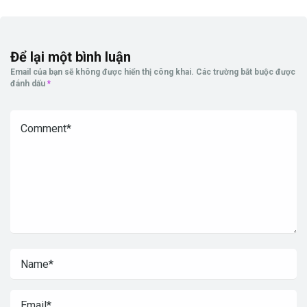
Để lại một bình luận
Email của bạn sẽ không được hiển thị công khai.
Các trường bắt buộc được
đánh dấu
*