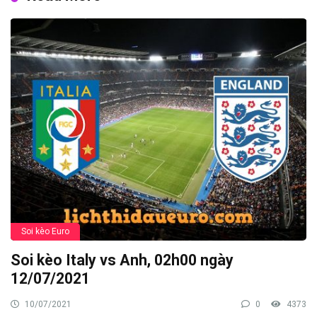
Soi kèo Euro
Soi kèo Italy vs Anh, 02h00 ngày
12/07/2021
10/07/2021
0
4373