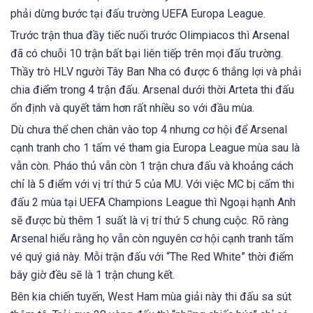
phải dừng bước tại đấu trường UEFA Europa League.
Trước trận thua đầy tiếc nuối trước Olimpiacos thì Arsenal
đã có chuỗi 10 trận bất bại liên tiếp trên mọi đấu trường.
Thầy trò HLV người Tây Ban Nha có được 6 thắng lợi và phải
chia điểm trong 4 trận đấu. Arsenal dưới thời Arteta thi đấu
ổn định và quyết tâm hơn rất nhiều so với đầu mùa.
Dù chưa thể chen chân vào top 4 nhưng cơ hội để Arsenal
cạnh tranh cho 1 tấm vé tham gia Europa League mùa sau là
vẫn còn. Pháo thủ vẫn còn 1 trận chưa đấu và khoảng cách
chỉ là 5 điểm với vị trí thứ 5 của MU. Với việc MC bị cấm thi
đấu 2 mùa tại UEFA Champions League thì Ngoại hạnh Anh
sẽ được bù thêm 1 suất là vị trí thứ 5 chung cuộc. Rõ ràng
Arsenal hiểu rằng họ vẫn còn nguyên cơ hội cạnh tranh tấm
vé quý giá này. Mỗi trận đấu với “The Red White” thời điểm
bây giờ đều sẽ là 1 trận chung kết.
Bên kia chiến tuyến, West Ham mùa giải này thi đấu sa sút