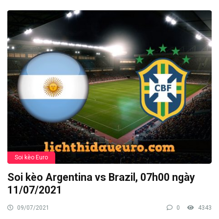
Soi kèo Euro
Soi kèo Argentina vs Brazil, 07h00 ngày
11/07/2021
09/07/2021
0
4343