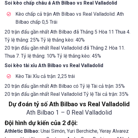
Soi kèo chấp châu á Ath Bilbao vs Real Valladolid
Kèo chấp cả trận Ath Bilbao vs Real Valladolid: Ath
Bilbao chấp 0,5 Trái
20 trận đấu gần nhất Ath Bilbao đã Thắng 5 Hòa 11 Thua 4.
Tỷ lệ thắng: 25% Tỷ lệ thắng kèo: 40%
20 trận đấu gần nhất Real Valladolid đã Thắng 2 Hòa 11.
Thua 7. Tỷ lệ thắng: 10% Tỷ lệ thắng kèo: 45%
Soi kèo tài xỉu Ath Bilbao vs Real Valladolid
Kèo Tài Xỉu cả trận: 2,25 trái
20 trận đấu gần nhất Ath Bilbao có Tỷ lệ Tài cả trận: 35%
20 trận đấu gần nhất Real Valladolid Tỷ lệ Tài cả trận: 35%
Dự đoán tỷ số Ath Bilbao vs Real Valladolid
Ath Bilbao 1 – 0 Real Valladolid
Đội hình dự kiến của 2 đội:
Athletic Bilbao:
Unai Simón, Yuri Berchiche, Yeray Alvarez