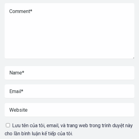
Lưu tên của tôi, email, và trang web trong trình duyệt này
cho lần bình luận kế tiếp của tôi.