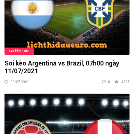
Soi kèo Euro
Soi kèo Argentina vs Brazil, 07h00 ngày
11/07/2021
09/07/2021
0
4335