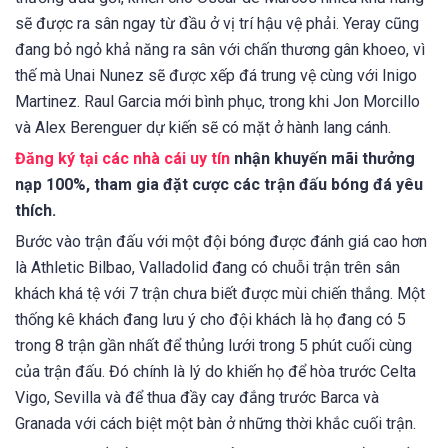
sẽ được ra sân ngay từ đầu ở vị trí hậu vệ phải. Yeray cũng
đang bỏ ngỏ khả năng ra sân với chấn thương gân khoeo, vì
thế mà Unai Nunez sẽ được xếp đá trung vệ cùng với Inigo
Martinez. Raul Garcia mới bình phục, trong khi Jon Morcillo
và Alex Berenguer dự kiến sẽ có mặt ở hành lang cánh.
Đăng ký tại các nhà cái uy tín
nhận khuyến mãi thưởng
nạp 100%, tham gia đặt cược các trận đấu bóng đá yêu
thích.
Bước vào trận đấu với một đội bóng được đánh giá cao hơn
là Athletic Bilbao, Valladolid đang có chuỗi trận trên sân
khách khá tệ với 7 trận chưa biết được mùi chiến thắng. Một
thống kê khách đang lưu ý cho đội khách là họ đang có 5
trong 8 trận gần nhất để thủng lưới trong 5 phút cuối cùng
của trận đấu. Đó chính là lý do khiến họ để hòa trước Celta
Vigo, Sevilla và để thua đầy cay đắng trước Barca và
Granada với cách biệt một bàn ở những thời khắc cuối trận.