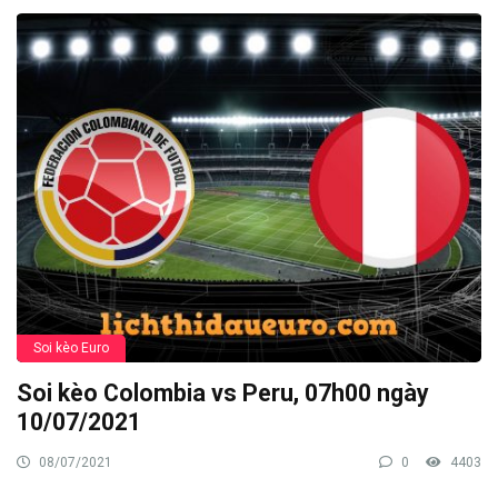
Soi kèo Euro
Soi kèo Colombia vs Peru, 07h00 ngày
10/07/2021
08/07/2021
0
4403