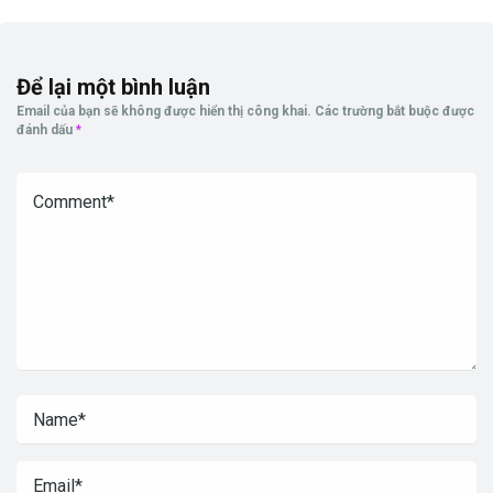
Để lại một bình luận
Email của bạn sẽ không được hiển thị công khai.
Các trường bắt buộc được
đánh dấu
*