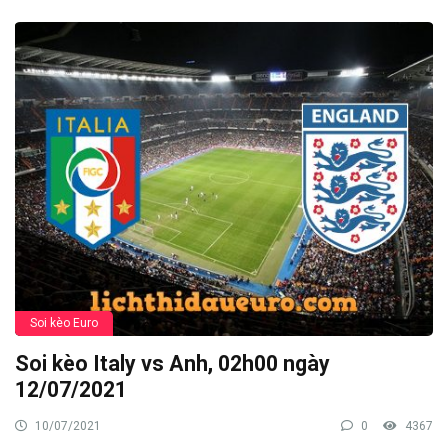
Soi kèo Euro
Soi kèo Italy vs Anh, 02h00 ngày
12/07/2021
10/07/2021
0
4367