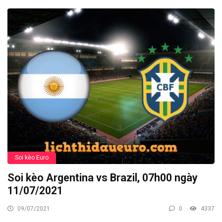
Soi kèo Euro
Soi kèo Argentina vs Brazil, 07h00 ngày
11/07/2021
09/07/2021
0
4337