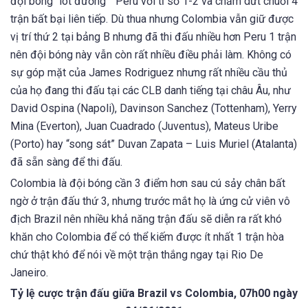
đội bóng “lót đường” Peru với tỉ số 1-2 và chấm dứt chuỗi 4
trận bất bại liên tiếp. Dù thua nhưng Colombia vẫn giữ được
vị trí thứ 2 tại bảng B nhưng đã thi đấu nhiều hơn Peru 1 trận
nên đội bóng này vẫn còn rất nhiều điều phải làm. Không có
sự góp mặt của James Rodriguez nhưng rất nhiều cầu thủ
của họ đang thi đấu tại các CLB danh tiếng tại châu Âu, như
David Ospina (Napoli), Davinson Sanchez (Tottenham), Yerry
Mina (Everton), Juan Cuadrado (Juventus), Mateus Uribe
(Porto) hay “song sát” Duvan Zapata – Luis Muriel (Atalanta)
đã sẵn sàng để thi đấu.
Colombia là đội bóng cần 3 điểm hơn sau cú sảy chân bất
ngờ ở trận đấu thứ 3, nhưng trước mắt họ là ứng cử viên vô
địch Brazil nên nhiều khả năng trận đấu sẽ diễn ra rất khó
khăn cho Colombia để có thể kiếm được ít nhất 1 trận hòa
chứ thật khó để nói về một trận thắng ngay tại Rio De
Janeiro.
Tỷ lệ cược trận đấu giữa Brazil vs Colombia, 07h00 ngày