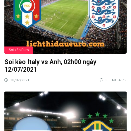
Soi kèo Euro
Soi kèo Italy vs Anh, 02h00 ngày
12/07/2021
10/07/2021
0
4369