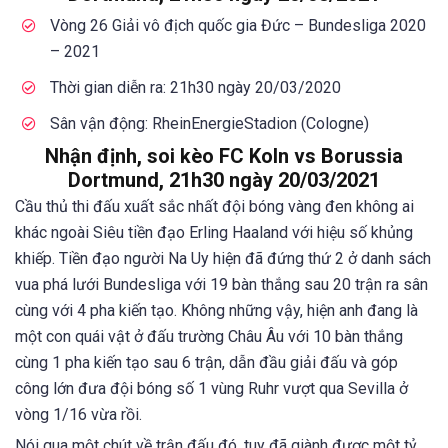
Vòng 26 Giải vô địch quốc gia Đức – Bundesliga 2020
– 2021
Thời gian diễn ra: 21h30 ngày 20/03/2020
Sân vận động: RheinEnergieStadion (Cologne)
Nhận định, soi kèo FC Koln vs Borussia
Dortmund, 21h30 ngày 20/03/2021
Cầu thủ thi đấu xuất sắc nhất đội bóng vàng đen không ai
khác ngoài Siêu tiền đạo Erling Haaland với hiệu số khủng
khiếp. Tiền đạo người Na Uy hiện đã đứng thứ 2 ở danh sách
vua phá lưới Bundesliga với 19 bàn thắng sau 20 trận ra sân
cùng với 4 pha kiến tạo. Không những vậy, hiện anh đang là
một con quái vật ở đấu trường Châu Âu với 10 bàn thắng
cùng 1 pha kiến tạo sau 6 trận, dẫn đầu giải đấu và góp
công lớn đưa đội bóng số 1 vùng Ruhr vượt qua Sevilla ở
vòng 1/16 vừa rồi.
Nói qua một chút về trận đấu đó, tuy đã giành được một tỷ