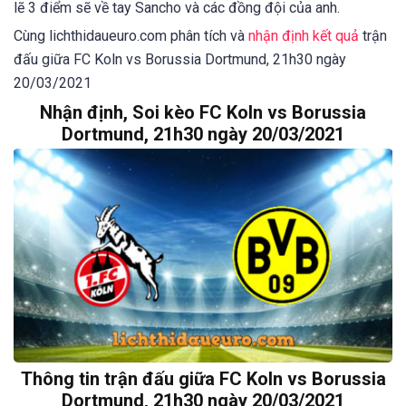
lẽ 3 điểm sẽ về tay Sancho và các đồng đội của anh.
Cùng lichthidaueuro.com phân tích và
nhận định kết quả
trận
đấu giữa FC Koln vs Borussia Dortmund, 21h30 ngày
20/03/2021
Nhận định, Soi kèo FC Koln vs Borussia
Dortmund, 21h30 ngày 20/03/2021
Thông tin trận đấu giữa FC Koln vs Borussia
Dortmund, 21h30 ngày 20/03/2021