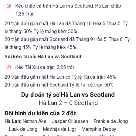
Kèo chấp cả trận Hà Lan vs Scotland: Hà Lan chấp
1,25 Trái
20 trận đấu gần nhất Hà Lan đã Thắng 10 Hòa 5 Thua 5. Tỷ
lệ thắng: 50% Tỷ lệ thắng kèo: 50%
20 trận đấu gần nhất Scotland đã Thắng 9 Hòa 5. Thua 6. Tỷ
lệ thắng 45% Tỷ lệ thắng kèo: 45%
Soi kèo tài xỉu Hà Lan vs Scotland
Kèo Tài Xỉu cả trận: 2,25 trái
20 trận đấu gần nhất Hà Lan có Tỷ lệ Tài cả trận: 45%
20 trận đấu gần nhất Scotland Tỷ lệ Tài cả trận: 50%
Dự đoán tỷ số Hà Lan vs Scotland
Hà Lan 2 – 0 Scotland
Đội hình dự kiến của 2 đội:
Hà Lan:
Nathan Ake – Jasper Cillessen – Frenkie de Jong
– Luuk de Jong – Matthijs de Ligt – Memphis Depay –