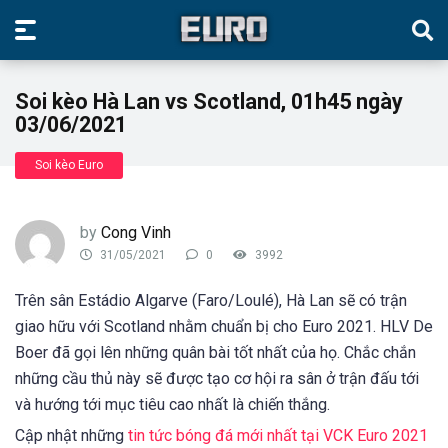
Soi kèo Hà Lan vs Scotland, 01h45 ngày
03/06/2021
Soi kèo Euro
by
Cong Vinh
31/05/2021
0
3992
Trên sân Estádio Algarve (Faro/Loulé), Hà Lan sẽ có trận
giao hữu với Scotland nhằm chuẩn bị cho Euro 2021. HLV De
Boer đã gọi lên những quân bài tốt nhất của họ. Chắc chắn
những cầu thủ này sẽ được tạo cơ hội ra sân ở trận đấu tới
và hướng tới mục tiêu cao nhất là chiến thắng.
Cập nhật những
tin tức bóng đá mới nhất tại VCK Euro 2021