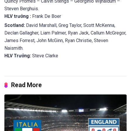
Quincy Promes – Calvin Stengs – Georginio Wijnaldum –
Steven Berghuis.
HLV trưởng :
Frank De Boer
Scotland:
David Marshall, Greg Taylor, Scott McKenna,
Declan Gallagher, Liam Palmer, Ryan Jack, Callum McGregor,
James Forrest, John McGinn, Ryan Christie, Steven
Naismith.
HLV Trưởng:
Steve Clarke
Read More