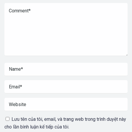
Lưu tên của tôi, email, và trang web trong trình duyệt này
cho lần bình luận kế tiếp của tôi.