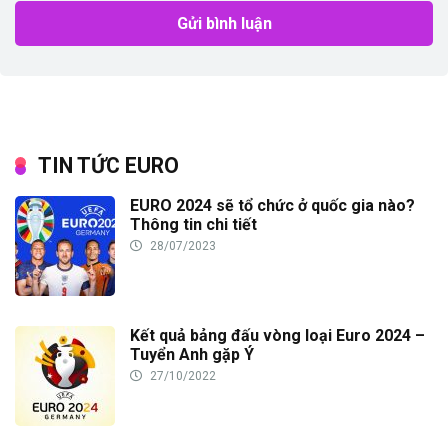
TIN TỨC EURO
EURO 2024 sẽ tổ chức ở quốc gia nào?
Thông tin chi tiết
28/07/2023
Kết quả bảng đấu vòng loại Euro 2024 –
Tuyển Anh gặp Ý
27/10/2022