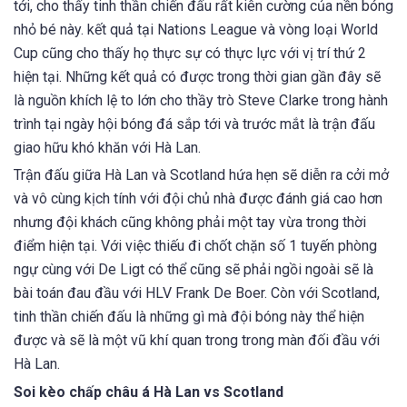
tới, cho thấy tinh thần chiến đấu rất kiên cường của nền bóng
nhỏ bé này. kết quả tại Nations League và vòng loại World
Cup cũng cho thấy họ thực sự có thực lực với vị trí thứ 2
hiện tại. Những kết quả có được trong thời gian gần đây sẽ
là nguồn khích lệ to lớn cho thầy trò Steve Clarke trong hành
trình tại ngày hội bóng đá sắp tới và trước mắt là trận đấu
giao hữu khó khăn với Hà Lan.
Trận đấu giữa Hà Lan và Scotland hứa hẹn sẽ diễn ra cởi mở
và vô cùng kịch tính với đội chủ nhà được đánh giá cao hơn
nhưng đội khách cũng không phải một tay vừa trong thời
điểm hiện tại. Với việc thiếu đi chốt chặn số 1 tuyến phòng
ngự cùng với De Ligt có thể cũng sẽ phải ngồi ngoài sẽ là
bài toán đau đầu với HLV Frank De Boer. Còn với Scotland,
tinh thần chiến đấu là những gì mà đội bóng này thể hiện
được và sẽ là một vũ khí quan trong trong màn đối đầu với
Hà Lan.
Soi kèo chấp châu á Hà Lan vs Scotland