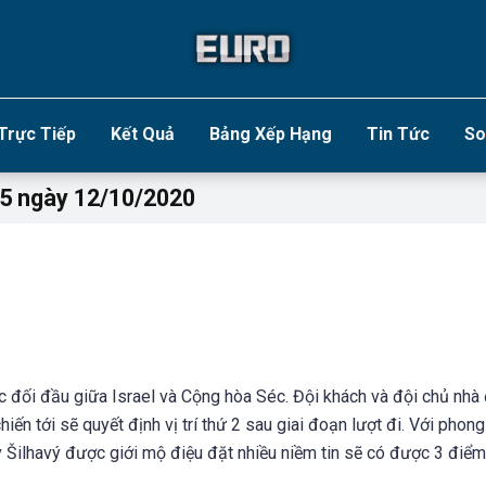
Trực Tiếp
Kết Quả
Bảng Xếp Hạng
Tin Tức
So
45 ngày 12/10/2020
c đối đầu giữa Israel và Cộng hòa Séc. Đội khách và đội chủ nhà
n tới sẽ quyết định vị trí thứ 2 sau giai đoạn lượt đi. Với phon
v Šilhavý được giới mộ điệu đặt nhiều niềm tin sẽ có được 3 điểm