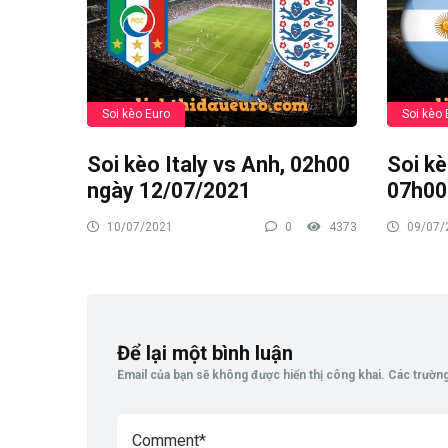
Soi kèo Euro
Soi kèo 
Soi kèo Italy vs Anh, 02h00
Soi kè
ngày 12/07/2021
07h00
10/07/2021
0
4373
09/07/
Để lại một bình luận
Email của bạn sẽ không được hiển thị công khai.
Các trườn