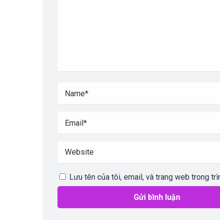
Lưu tên của tôi, email, và trang web trong trì