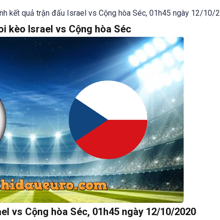
định kết quả trận đấu Israel vs Cộng hòa Séc, 01h45 ngày 12/10/
oi kèo Israel vs Cộng hòa Séc
rael vs Cộng hòa Séc, 01h45 ngày 12/10/2020