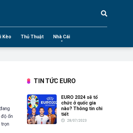
i Kèo
Thủ Thuật
Nhà Cái
TIN TỨC EURO
EURO 2024 sẽ tổ
chức ở quốc gia
 đang
nào? Thông tin chi
tiết
g độ ổn
28/07/2023
 trọn