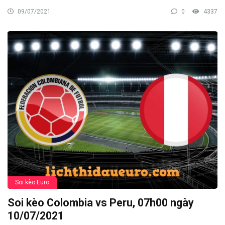
09/07/2021
0
4337
Soi kèo Euro
Soi kèo Colombia vs Peru, 07h00 ngày
10/07/2021