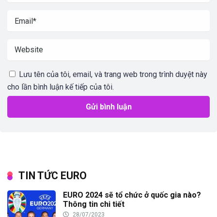
Lưu tên của tôi, email, và trang web trong trình duyệt này
cho lần bình luận kế tiếp của tôi.
TIN TỨC EURO
EURO 2024 sẽ tổ chức ở quốc gia nào?
Thông tin chi tiết
28/07/2023