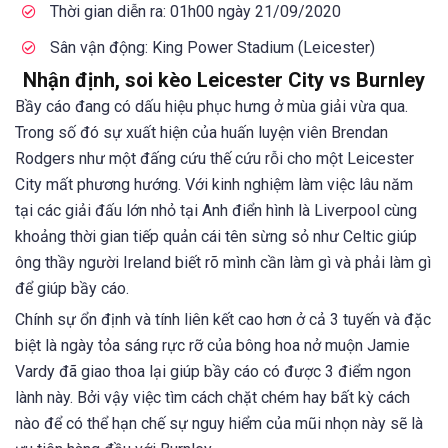
Thời gian diễn ra: 01h00 ngày 21/09/2020
Sân vận động: King Power Stadium (Leicester)
Nhận định, soi kèo Leicester City vs Burnley
Bầy cáo đang có dấu hiệu phục hưng ở mùa giải vừa qua.
Trong số đó sự xuất hiện của huấn luyện viên Brendan
Rodgers như một đấng cứu thế cứu rỗi cho một Leicester
City mất phương hướng. Với kinh nghiệm làm việc lâu năm
tại các giải đấu lớn nhỏ tại Anh điển hình là Liverpool cùng
khoảng thời gian tiếp quản cái tên sừng sỏ như Celtic giúp
ông thầy người Ireland biết rõ mình cần làm gì và phải làm gì
để giúp bầy cáo.
Chính sự ổn định và tính liên kết cao hơn ở cả 3 tuyến và đặc
biệt là ngày tỏa sáng rực rỡ của bông hoa nở muộn Jamie
Vardy đã giao thoa lại giúp bầy cáo có được 3 điểm ngon
lành này. Bởi vậy việc tìm cách chặt chém hay bất kỳ cách
nào để có thể hạn chế sự nguy hiểm của mũi nhọn này sẽ là