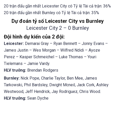
20 trận đấu gần nhất Leicester City có Tỷ lệ Tài cả trận: 36%
20 trận đấu gần nhất Burnley có Tỷ lệ Tài cả trận: 35%
Dự đoán tỷ số Leicester City vs Burnley
Leicester City 2 – 0 Burnley
Đội hình dự kiến của 2 đội:
Leicester:
Demarai Gray – Ryan Bennett – Jonny Evans –
James Justin – Wes Morgan – Wilfred Ndidi – Ayoze
Perez – Kasper Schmeichel – Luke Thomas – Youri
Tielemans – Jamie Vardy.
HLV trưởng:
Brendan Rodgers
Burnley:
Nick Pope, Charlie Taylor, Ben Mee, James
Tarkowski, Phil Bardsley, Dwight Mcneil, Jack Cork, Ashley
Westwood, Jeff Hendrick, Jay Rodriguez, Chris Wood.
HLV trưởng:
Sean Dyche