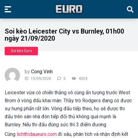
Soi kèo Leicester City vs Burnley, 01h00
ngày 21/09/2020
Soi kèo Euro
by
Cong Vinh
15/09/2020
0
4324
Leicester vừa có chiến thắng vô cùng ấn tượng trước West
Brom ở vòng đấu khai màn. Thầy trò Rodgers đang có được
sự hưng phấn rất lớn. Vòng đấu tiếp theo, họ sẽ được thi
đấu trên sân nhà đón tiếp đối thủ không quá mạnh là
Burnley. Nếu thi đấu đúng sức thì 3 điểm đương
Cùng
lichthidaueuro.com
đi sâu, phân tích và nhận định kết