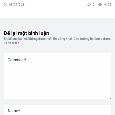
08/07/2021
0
4405
Để lại một bình luận
Email của bạn sẽ không được hiển thị công khai.
Các trường bắt buộc được
đánh dấu
*