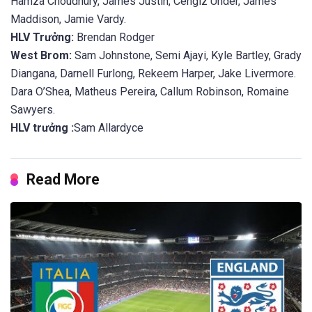
Hamza Choudhury, James Justin, Cengiz Under, James
Maddison, Jamie Vardy.
HLV Trưởng:
Brendan Rodger
West Brom:
Sam Johnstone, Semi Ajayi, Kyle Bartley, Grady
Diangana, Darnell Furlong, Rekeem Harper, Jake Livermore.
Dara O’Shea, Matheus Pereira, Callum Robinson, Romaine
Sawyers.
HLV trưởng :
Sam Allardyce
Read More