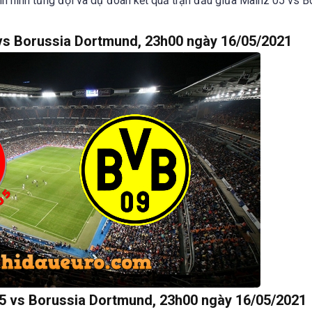
nh hình từng đội và dự đoán kết quả trận đấu giữa Mainz 05 vs B
 vs Borussia Dortmund, 23h00 ngày 16/05/2021
05 vs Borussia Dortmund, 23h00 ngày 16/05/2021