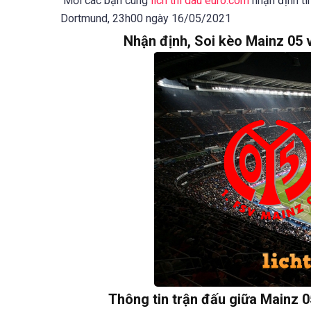
Mời các bạn cùng
lich thi dau euro.com
nhận định tì
Dortmund, 23h00 ngày 16/05/2021
Nhận định, Soi kèo Mainz 05
Thông tin trận đấu giữa Mainz 