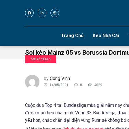
Trang Chủ
Kèo Nhà Cái
Soi kèo Mainz 05 vs Borussia Dortm
Soi kèo Euro
by
Cong Vinh
14/05/2021
0
4029
Cuộc đua Top 4 tại Bundesliga mùa giải năm nay chư
được mục tiêu của mình. Vòng 33 Bundesliga, đoàn q
yếu hơn, chắc chắn đại diện vùng Ruhr sẽ không bỏ 