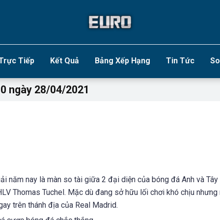
Trực Tiếp
Kết Quả
Bảng Xếp Hạng
Tin Tức
So
00 ngày 28/04/2021
i năm nay là màn so tài giữa 2 đại diện của bóng đá Anh và Tây
HLV Thomas Tuchel. Mặc dù đang sở hữu lối chơi khó chịu nhưng 
ay trên thánh địa của Real Madrid.