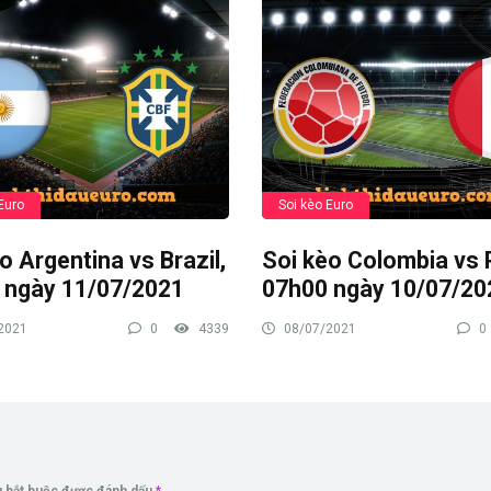
Euro
Soi kèo Euro
o Argentina vs Brazil,
Soi kèo Colombia vs 
 ngày 11/07/2021
07h00 ngày 10/07/20
2021
0
4339
08/07/2021
0
g bắt buộc được đánh dấu
*