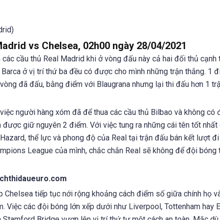
rid)
Madrid vs Chelsea, 02h00 ngày 28/04/2021
h các cầu thủ Real Madrid khi ở vòng đấu này cả hai đối thủ cạnh t
 Barca ở vị trí thứ ba đều có được cho mình những trận thắng. 1 
òng đã đấu, bằng điểm với Blaugrana nhưng lại thi đấu hơn 1 tr
việc người hàng xóm đã để thua các cầu thủ Bilbao và không có
được giữ nguyên 2 điểm. Với việc tung ra những cái tên tốt nhất 
azard, thể lực và phong độ của Real tại trận đấu bán kết lượt đi
hampions League của mình, chắc chắn Real sẽ không để đội bóng 
lichthidaueuro.com
 Chelsea tiếp tục nới rộng khoảng cách điểm số giữa chính họ v
. Việc các đội bóng lớn xếp dưới như Liverpool, Tottenham hay 
 Stamford Bridge vươn lên vị trí thứ tư một cách an toàn. Mặc dù