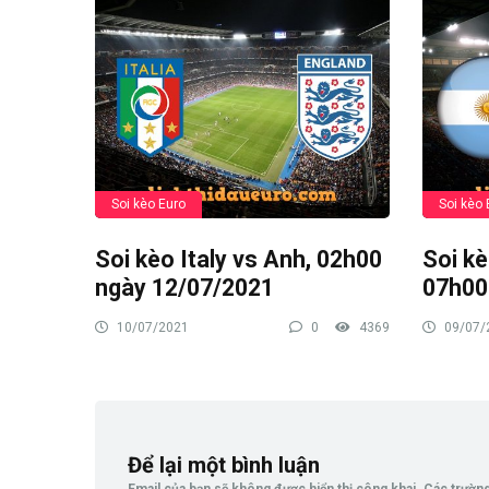
Soi kèo Euro
Soi kèo 
Soi kèo Italy vs Anh, 02h00
Soi kè
ngày 12/07/2021
07h00
10/07/2021
0
4369
09/07/
Để lại một bình luận
Email của bạn sẽ không được hiển thị công khai.
Các trườn