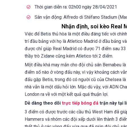
Thời gian diễn ra: 02h00 ngày 28/04/2021
Sân vận động: Alfredo di Stéfano Stadium (Mad
Nhận định, soi kèo Real 
Việc để Betis thủ hòa là một điều đáng tiếc với chín
trí đầu bảng với họ là Atletico Madrid ở đầu bảng và
được chỉ giúp Real Madrid có được 71 điểm sau 33 v
thầy trò Zidane cũng kém Atletico tới 2 điểm.
Một điều khá may mắn cho đội chủ sân Bernabeu là 
điểm số nào ở vòng đấu này, vì vậy khoảng cách vẫn 
đấu gặp Betis, trong đó có người cũ của Chelsea là H
nhà vẫn là một dấu hỏi lớn. Mặc dù vậy, với ADN C
London ra về với một kết quả quá thuận lợi.
Dễ dàng theo dõi
trực tiếp bóng đá
trận này tại 
3 điểm có được trước các cầu thủ West Ham đã giúp
Hammers và nhóm các đội xếp dưới lên thành 3 điểm
thất thủ ở các vòng đấu vừa qua đã giúp đội chủ sân