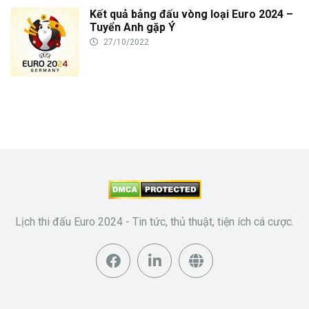
Kết quả bảng đấu vòng loại Euro 2024 –
Tuyển Anh gặp Ý
27/10/2022
Lịch thi đấu Euro 2024 - Tin tức, thủ thuật, tiện ích cá cược.