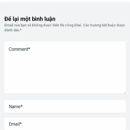
Để lại một bình luận
Email của bạn sẽ không được hiển thị công khai.
Các trường bắt buộc được
đánh dấu
*