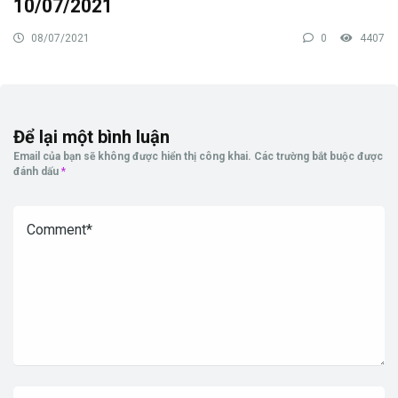
10/07/2021
08/07/2021
0
4407
Để lại một bình luận
Email của bạn sẽ không được hiển thị công khai.
Các trường bắt buộc được
đánh dấu
*