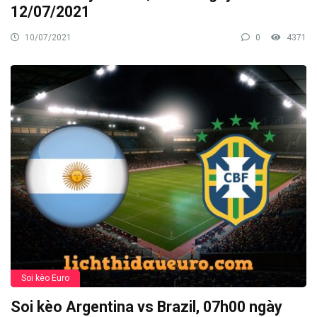
12/07/2021
10/07/2021
0
4371
Soi kèo Euro
Soi kèo Argentina vs Brazil, 07h00 ngày