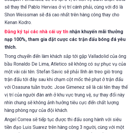
sẽ thay thế Pablo Hervias ở vị trí cánh phải, cùng với đó là
Shon Weissman sẽ đá cao nhất trên hàng công thay cho
Kenan Kodro.
Đăng ký tại các nhà cái uy tín
nhận khuyến mãi thưởng
nạp 100%, tham gia đặt cược các trận đấu bóng đá yêu
thích.
Trong chuyến đến làm khách sắp tới gặp Valladolid của ông
bầu Ronaldo De Lima, Atletico sẽ không có sự phục vụ của
một vài cái tên. Stefan Savic sẽ phải lĩnh án treo giò trong
trận đấu tới đây sau khi chạm cột mốc thẻ phạt ở trận đấu
với Osasuna tuần trước. Jose Gimenez sẽ là cái tên thay thế
vị trí của người đàn anh ở khu vực trung vệ, sự thay đổi này
nhìn chung sẽ không ảnh hưởng tiêu cực đến chất lượng
hàng phòng ngự của đội khách.
Angel Correa sẽ tiếp tục được thi đấu song hành với siêu
tiền đạo Luis Suarez trên hàng công 3 người, cùng với một