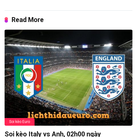
Read More
Soi kèo Euro
Soi kèo Italy vs Anh, 02h00 ngày