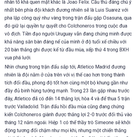
nhân tố khá quen mặt khác là Joao Felix. Cầu thủ đáng chú ý
nhất bên phía đội khách đương nhiên sẽ là Luis Suarez với
pha lập công quý như vàng trong trận đấu gặp Osasuna, qua
đó giữ lại quyền tự quyết cho Colchoneros trong cuộc đua
vô địch. Tiền đạo người Uruguay vẫn đang chứng minh được
khả năng săn bàn đáng nể của mình ở độ tuổi xế chiều với
20 bàn thắng ghi được kể từ đầu mùa, xếp thứ 4 trong BXH
vua phá lưới.
Nhìn chung trong trận đấu sắp tới, Atletico Madrid đương
nhiên là đội nằm ở cửa trên với vị thế cao hơn trong thành
tích đối đầu, phong độ tốt hơn cùng một bộ khung gần như
đầy đủ binh hùng tướng mạnh. Trong 23 lần gặp nhau trước
đây, Atletico đã có đến 14 thắng lợi, hòa 4 và để thua 5 trận
trước Valladolid. Trận đấu hồi đầu mùa cũng đang chứng
kiến Colchoneros giành được thắng lợi 2-0 trước đối thủ vào
tháng 12 năm ngoái. Hiệp 1 có thể thầy trò Simeone sẽ khởi
động tương đối chậm như mọi khi, nhưng một chiến thắng