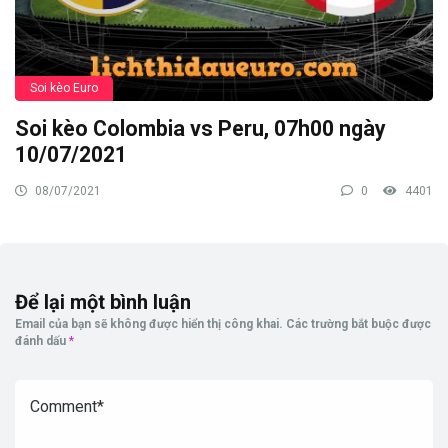
Soi kèo Euro
Soi kèo Colombia vs Peru, 07h00 ngày
10/07/2021
08/07/2021
0
4401
Để lại một bình luận
Email của bạn sẽ không được hiển thị công khai.
Các trường bắt buộc được
đánh dấu
*