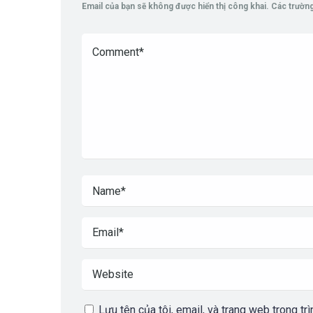
Email của bạn sẽ không được hiển thị công khai.
Các trườn
Lưu tên của tôi, email, và trang web trong trì