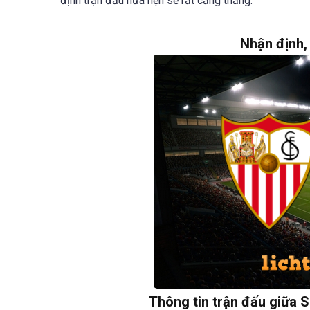
định t
rận đấu hứa hẹn sẽ rất căng thẳng.
Nhận định, 
Thông tin trận đấu giữa S