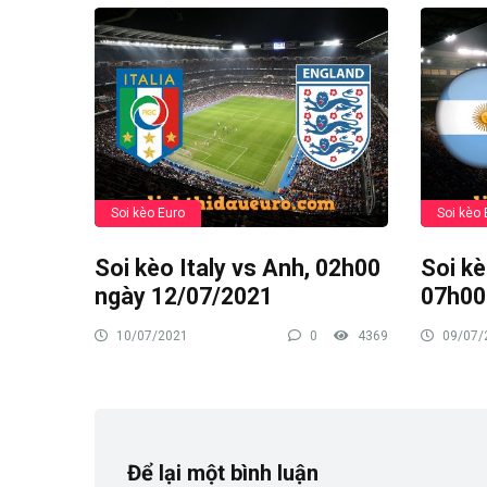
Soi kèo Euro
Soi kèo 
Soi kèo Italy vs Anh, 02h00
Soi kè
ngày 12/07/2021
07h00
10/07/2021
0
4369
09/07/
Để lại một bình luận