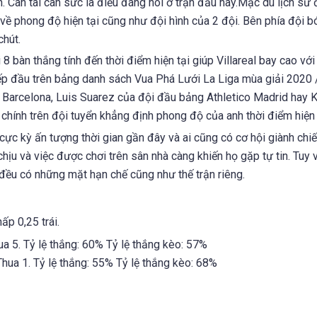
n. Cân tài cân sức là điều đáng nói ở trận đấu này.Mặc dù lịch sử
 về phong độ hiện tại cũng như đội hình của 2 đội. Bên phía đội 
hút.
bàn thắng tính đến thời điểm hiện tại giúp Villareal bay cao với v
xếp đầu trên bảng danh sách Vua Phá Lưới La Liga mùa giải 2020 
a Barcelona, Luis Suarez của đội đầu bảng Athletico Madrid hay 
chính trên đội tuyển khẳng định phong độ của anh thời điểm hiện 
cực kỳ ấn tượng thời gian gần đây và ai cũng có cơ hội giành chiế
chịu và việc được chơi trên sân nhà càng khiến họ gặp tự tin. Tuy 
 đều có những mặt hạn chế cũng như thế trận riêng.
ấp 0,25 trái.
ua 5. Tỷ lệ thắng: 60% Tỷ lệ thắng kèo: 57%
Thua 1. Tỷ lệ thắng: 55% Tỷ lệ thắng kèo: 68%