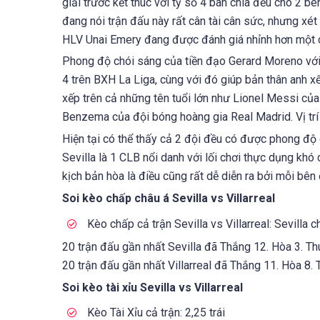
giải trước kết thúc với tỷ số 4 bàn chia đều cho 2 bê
đang nói trận đấu này rất cân tài cân sức, nhưng xét
HLV Unai Emery đang được đánh giá nhỉnh hơn một c
Phong độ chói sáng của tiền đạo Gerard Moreno với 8 
4 trên BXH La Liga, cùng với đó giúp bản thân anh 
xếp trên cả những tên tuổi lớn như Lionel Messi củ
Benzema của đội bóng hoàng gia Real Madrid. Vị trí 
Hiện tại có thể thấy cả 2 đội đều có được phong độ 
Sevilla là 1 CLB nổi danh với lối chơi thực dụng khó 
kịch bản hòa là điều cũng rất dễ diễn ra bởi mỗi bên
Soi kèo chấp châu á Sevilla vs Villarreal
Kèo chấp cả trận Sevilla vs Villarreal: Sevilla ch
20 trận đấu gần nhất Sevilla đã Thắng 12. Hòa 3. Th
20 trận đấu gần nhất Villarreal đã Thắng 11. Hòa 8. 
Soi kèo tài xỉu Sevilla vs Villarreal
Kèo Tài Xỉu cả trận: 2,25 trái