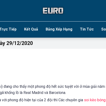
Trực Tiếp
Kết Quả
Bảng Xếp Hạng
Tin Tức
So
ngày 29/12/2020
ại) đang cho thấy một phong độ hết sức tuyệt vời ở mùa giải năm
gã khổng lồ là Real Madrid và Barcelona.
à với phong độ hiện tại của 2 đội thì
Các chuyên gia
soi kèo bóng