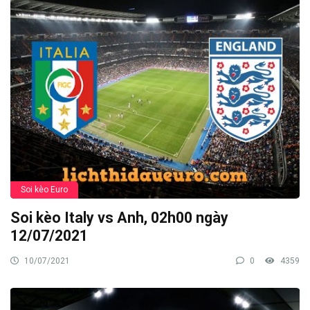
Soi kèo Euro
Soi kèo Italy vs Anh, 02h00 ngày
12/07/2021
10/07/2021
0
4359