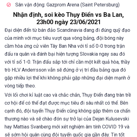
Sân vận động: Gazprom Arena (Saint Petersburg)
Nhận định, soi kèo Thụy Điển vs Ba Lan,
23h00 ngày 23/06/2021
Đại diện đến từ bán đảo Scandinavia đang đi đúng quỹ đạo
của mình với mục tiêu vượt qua vòng bảng, đội bóng này
cầm hòa ứng cử viên Tây Ban Nha với tỉ số 0-0 trong trận
đấu ra quân và đánh bại hiện tượng Slovakia ngay sau đó
với tỉ số 1-0. Trận đấu sắp tới chỉ cần một kết quả hòa, thầy
trò HLV Anderrsson vẫn sẽ đứng ở vị trí đầu bảng qua đó
gặp nhiều lợi thế khi không phải gặp những đại diện mạnh ở
vòng tiếp theo.
Với lối chơi kỉ luật cao và chắc chắn, Thụy Điển đang tràn trề
cơ hội để có thể đạt được mục tiêu đi sâu nhất có thể. Bên
cạnh đó, đội tuyển Thụy Điển cũng không gặp thêm ca chấn
thương nào và sẽ chào đón sự trở lại của Dejan Kulusevski
hay Mattias Svanberg mới xét nghiệm âm tính COVID 19 và
sẽ sớm hội quân cùng đội tuyển quốc gia gần đây. Tin tốt