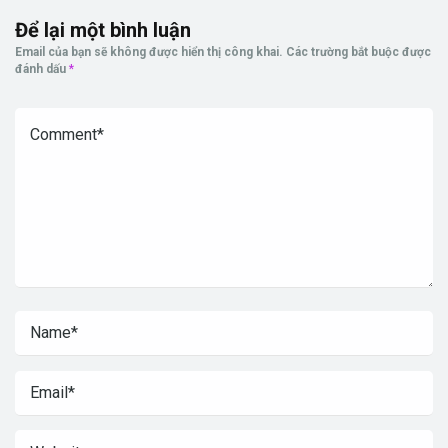
Để lại một bình luận
Email của bạn sẽ không được hiển thị công khai.
Các trường bắt buộc được
đánh dấu
*