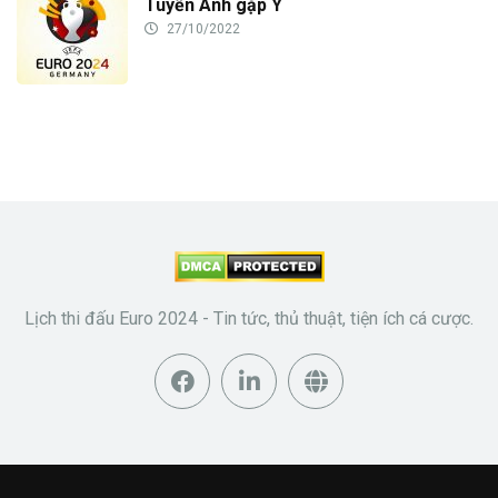
Tuyển Anh gặp Ý
27/10/2022
Lịch thi đấu Euro 2024 - Tin tức, thủ thuật, tiện ích cá cược.